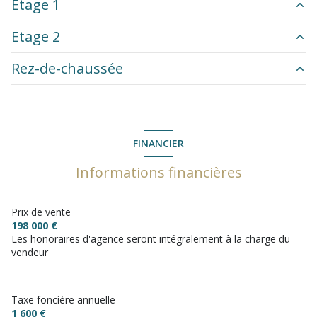
Etage 1
Etage 2
chambre
18 m²
Rez-de-chaussée
chambre
40 m²
chambre
10.76 m²
palier
1.9 m²
chambre
11.69 m²
salon/sejour
77 m²
WC
1.91 m²
FINANCIER
salle de bain
6.6 m²
Informations financières
entrée
3 m²
Prix de vente
198 000 €
Les honoraires d'agence seront intégralement à la charge du
vendeur
Taxe foncière annuelle
1 600 €