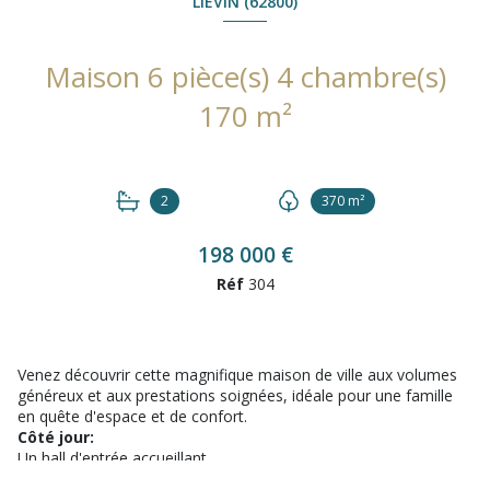
LIÉVIN (62800)
Maison 6 pièce(s) 4 chambre(s)
170 m²
2
370 m²
198 000 €
Réf
304
Venez découvrir cette magnifique maison de ville aux volumes
généreux et aux prestations soignées, idéale pour une famille
en quête d'espace et de confort.
Côté jour:
Un hall d'entrée accueillant.
Une pièce de vie d'exception de +75 m² : très lumineuse, idéale