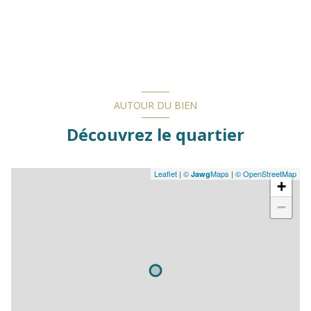
AUTOUR DU BIEN
Découvrez le quartier
Leaflet
|
©
Maps
|
© OpenStreetMap
Jawg
+
−