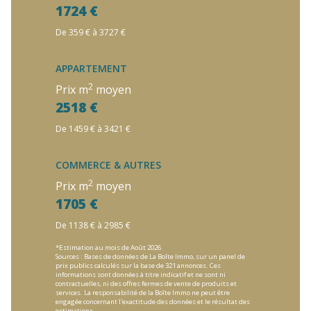
1724 €
De 359 € à 3727 €
APPARTEMENT
2
Prix m
moyen
2518 €
De 1459 € à 3421 €
COMMERCE & AUTRES
2
Prix m
moyen
1705 €
De 1138 € à 2985 €
*Estimation au mois de Août 2026
Sources : Bases de données de La Boîte Immo, sur un panel de
prix publics calculés sur la base de 321 annonces. Ces
informations sont données à titre indicatif et ne sont ni
contractuelles, ni des offres fermes de vente de produits et
services. La responsabilité de la Boîte Immo ne peut être
engagée concernant l'exactitude des données et le résultat des
estimations.