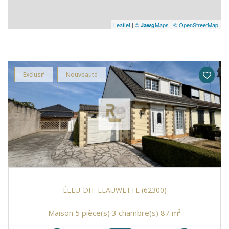
Leaflet
|
©
Maps
|
© OpenStreetMap
Jawg
Exclusif
Nouveauté
ÉLEU-DIT-LEAUWETTE (62300)
Maison 5 pièce(s) 3 chambre(s) 87 m²