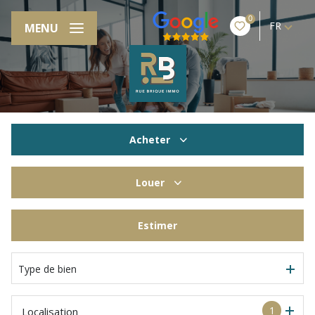
0
FR
MENU
Acheter
De l'ancien
Louer
à l'année
Estimer
De l'immo pro
Type de bien
1
Localisation