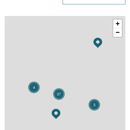
+
−
4
37
3