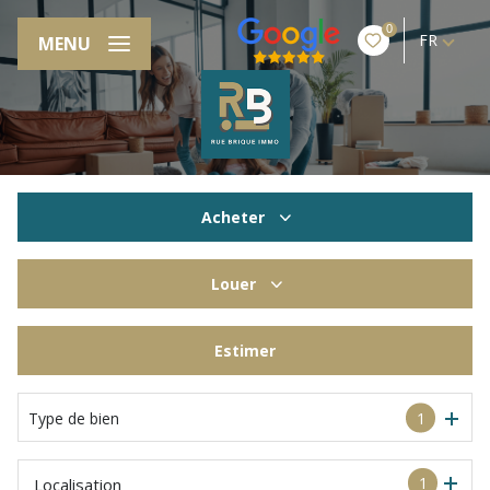
0
FR
MENU
Acheter
De l'ancien
Louer
à l'année
Estimer
De l'immo pro
Type de bien
1
1
Localisation