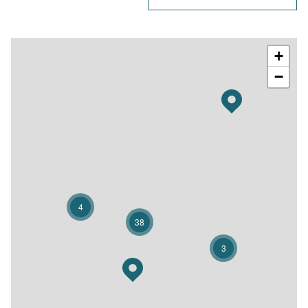
+
−
4
38
3