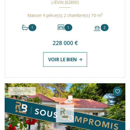
LIÉVIN (62800)
Maison 4 pièce(s) 2 chambre(s) 70 m²
1
1
2
228 000 €
VOIR LE BIEN
Nouveauté