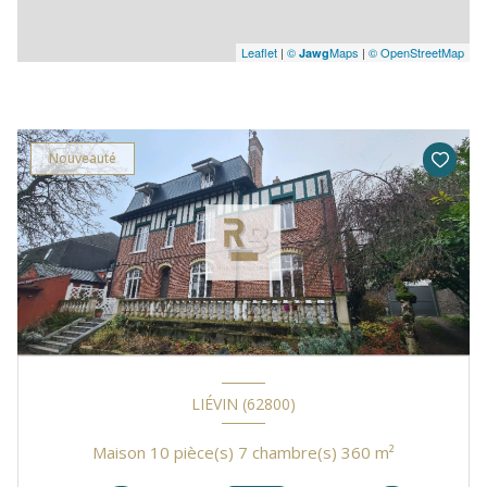
Leaflet
|
©
Maps
|
© OpenStreetMap
Jawg
Nouveauté
LIÉVIN (62800)
Maison 10 pièce(s) 7 chambre(s) 360 m²