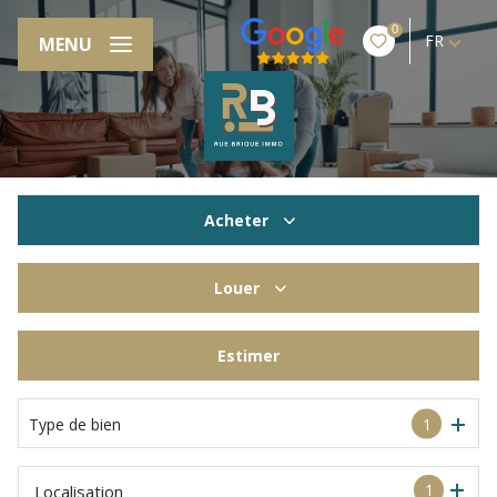
0
FR
MENU
Acheter
De l'ancien
Louer
à l'année
Estimer
De l'immo pro
Type de bien
1
1
Localisation