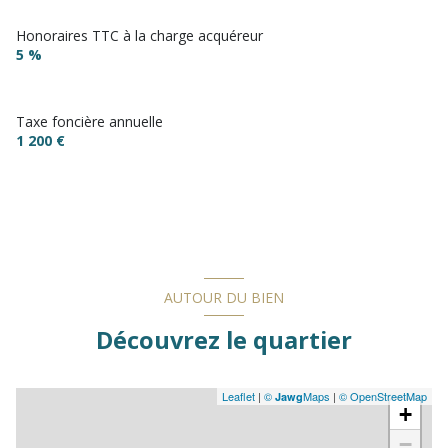
Honoraires TTC à la charge acquéreur
5 %
Taxe foncière annuelle
1 200 €
AUTOUR DU BIEN
Découvrez le quartier
Leaflet
|
©
Maps
|
© OpenStreetMap
Jawg
+
−