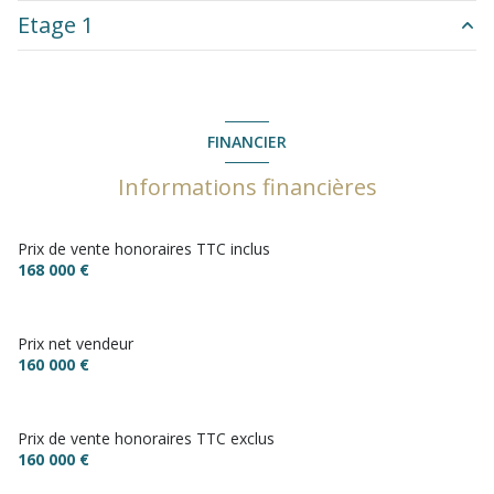
Etage 1
salon/sejour
14.50 m²
salon/sejour
19 m²
Pallier
3.50 m²
cuisine
15 m²
chambre
16 m²
FINANCIER
salle de bain
8.50 m²
chambre
12 m²
Informations financières
garage
17.55 m²
cave
15 m²
Prix de vente honoraires TTC inclus
168 000 €
Prix net vendeur
160 000 €
Prix de vente honoraires TTC exclus
160 000 €